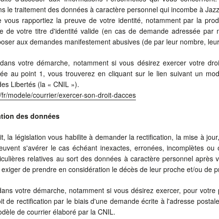
ans le traitement des données à caractère personnel qui incombe à Jaz
 vous rapportiez la preuve de votre identité, notamment par la produc
e de votre titre d'identité valide (en cas de demande adressée par ma
oser aux demandes manifestement abusives (de par leur nombre, leur c
dans votre démarche, notamment si vous désirez exercer votre droit
ée au point 1, vous trouverez en cliquant sur le lien suivant un mo
des Libertés (la « CNIL »).
r/fr/modele/courrier/exercer-son-droit-dacces
cation des données
it, la législation vous habilite à demander la rectification, la mise à j
euvent s'avérer le cas échéant inexactes, erronées, incomplètes ou 
iculières relatives au sort des données à caractère personnel après 
xiger de prendre en considération le décès de leur proche et/ou de p
dans votre démarche, notamment si vous désirez exercer, pour votre
it de rectification par le biais d'une demande écrite à l'adresse posta
odèle de courrier élaboré par la CNIL.