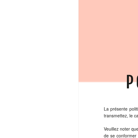
P
La présente polit
transmettez, le ca
Veuillez noter qu
de se conformer à