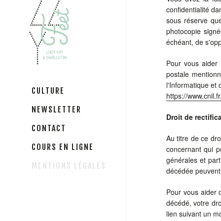
confidentialité d
sous réserve que
photocopie signé
échéant, de s'opp
Pour vous aider 
postale mentionn
l'Informatique et 
CULTURE
https://www.cnil.f
NEWSLETTER
Droit de rectifi
CONTACT
Au titre de ce dro
COURS EN LIGNE
concernant qui p
générales et part
MENTIONS LÉGALES
décédée peuvent e
Pour vous aider 
décédé, votre dro
lien suivant un m