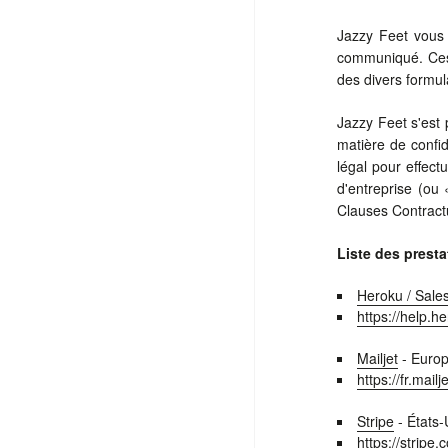
Jazzy Feet vous i
communiqué. Ces 
des divers formula
Jazzy Feet s'est
matière de confid
légal pour effect
d'entreprise (ou
Clauses Contract
Liste des prest
Heroku / Sale
https://help.
Mailjet
- Europe
https://fr.mail
Stripe
- États-
https://stripe