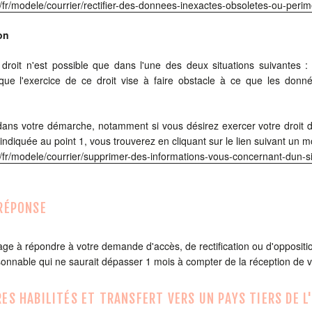
fr/fr/modele/courrier/rectifier-des-donnees-inexactes-obsoletes-ou-peri
on
 droit n'est possible que dans l'une des deux situations suivantes :
sque l'exercice de ce droit vise à faire obstacle à ce que les donnée
dans votre démarche, notamment si vous désirez exercer votre droit d
 indiquée au point 1, vous trouverez en cliquant sur le lien suivant un 
fr/fr/modele/courrier/supprimer-des-informations-vous-concernant-dun-si
 RÉPONSE
age à répondre à votre demande d'accès, de rectification ou d'opposit
sonnable qui ne saurait dépasser 1 mois à compter de la réception de
RES HABILITÉS ET TRANSFERT VERS UN PAYS TIERS DE 