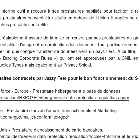
nforme qu'il a recours à ses prestataires habilités pour faciliter l
prestataires peuvent être situés en dehors de l'Union Européenne et
ires présents sur le Site.
 préalablement assuré de la mise en œuvre par ses prestataires de gar
entialité, d'usage et de protection des données. Tout particulièrement
uer un quelconque transfert de données vers un pays tiers. A ce titre,
 « Binding Corporate Rules ») qui ont été approuvées par la CNIL 
uelles Types mais également au Privacy Shield.
ataires contractés par Jazzy Feet pour le bon fonctionnement du S
sforce
- Europe - Prestataire hébergement & base de données.
heroku.com/RXPQ7FOV/eu-general-data-protection-regulations-gdpr
 - Prestataire d'envoi d'emails transactionnels et Marketing.
jet.com/rgpd/mailjet-conformite-rgpd/
Unis - Prestataire d'encaissement de carte bancaires.
.com/guides/general-data-protection-regulation?locale=fr#stripe-et-le-rg